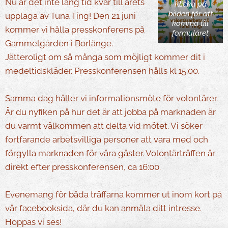
Nu är det inte lång tid kvar till årets
Klicka på
bilden för att
upplaga av Tuna Ting! Den 21 juni
komma till
kommer vi hålla presskonferens på
formuläret
Gammelgården i Borlänge.
Jätteroligt om så många som möjligt kommer dit i
medeltidskläder. Presskonferensen hålls kl 15:00.
Samma dag håller vi informationsmöte för volontärer.
Är du nyfiken på hur det är att jobba på marknaden är
du varmt välkommen att delta vid mötet. Vi söker
fortfarande arbetsvilliga personer att vara med och
förgylla marknaden för våra gäster. Volontärträffen är
direkt efter presskonferensen, ca 16:00.
Evenemang för båda träffarna kommer ut inom kort på
vår facebooksida, där du kan anmäla ditt intresse.
Hoppas vi ses!