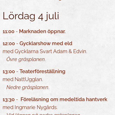
Lördag 4 juli
11:00
-
Marknaden öppnar.
12:00
-
Gycklarshow med eld
med Gycklarna Svart Adam & Edvin.
Övre gräsplanen
.
13:00
-
Teaterföreställning
med NattUgglan.
Nedre gräsplanen
.
13:30
-
Föreläsning om medeltida hantverk
med Ingmarie Nygårds.