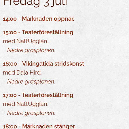
Fredag 3 juli
14:00
-
Marknaden öppnar.
15:00
-
Teaterföreställning
med NattUgglan.
Nedre gräsplanen.
16:00
-
Vikinga
tida stridskonst
med Dala Hird.
Nedre gräsplanen.
17:00
-
Teaterföreställning
med NattUgglan.
Nedre gräsplanen.
18:00
-
Marknaden stänger.