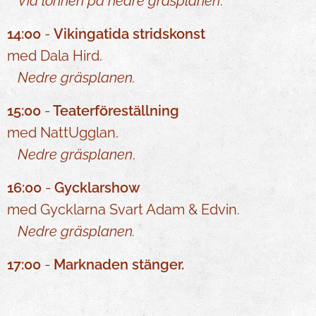
Vid lönnen på nedre gräsplanen
.
14:00
-
Vikingatida stridskonst
med Dala Hird.
Nedre gräsplanen.
15:00
-
Teaterföreställning
med NattUgglan.
Nedre gräsplanen
.
16:00
-
Gycklarshow
med Gycklarna Svart Adam & Edvin.
Nedre gräsplanen.
17:00
-
Marknaden stänger.