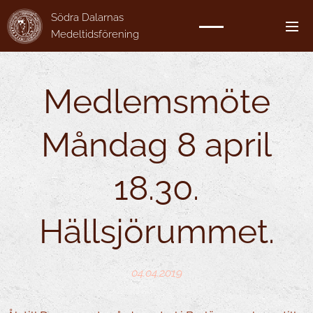
Södra Dalarnas
Medeltidsförening
Medlemsmöte
Måndag 8 april
18.30.
Hällsjörummet.
04.04.2019