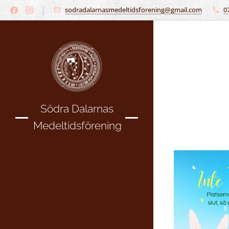
sodradalarnasmedeltidsforening@gmail.com
0
Södra Dalarnas
Medeltidsförening