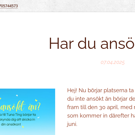
705744573
Har du ansö
07.04.2025
Hej! Nu börjar platserna ta 
du inte ansökt än börjar d
fram till den 30 april, med 
som kommer in därefter ham
juni.